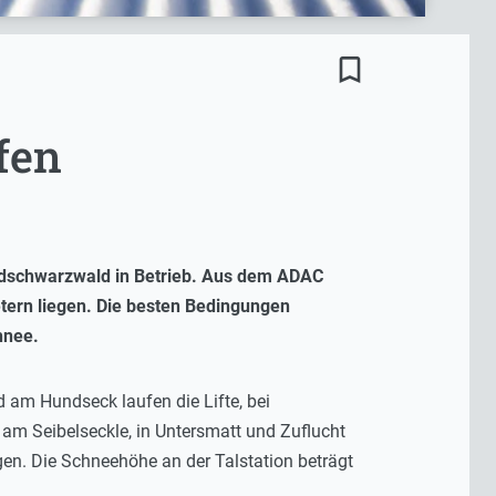
bookmark_border
fen
ordschwarzwald in Betrieb. Aus dem ADAC
tern liegen. Die besten Bedingungen
chnee.
 am Hundseck laufen die Lifte, bei
m Seibelseckle, in Untersmatt und Zuflucht
gen. Die Schneehöhe an der Talstation beträgt