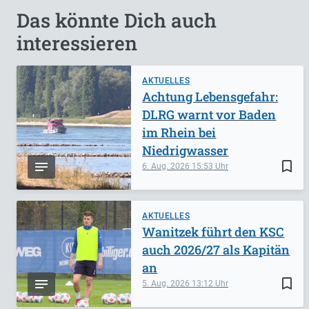
Das könnte Dich auch
interessieren
AKTUELLES
Achtung Lebensgefahr:
DLRG warnt vor Baden
im Rhein bei
Niedrigwasser
bookmark_border
6. Aug. 2026
15:53
AKTUELLES
Wanitzek führt den KSC
auch 2026/27 als Kapitän
an
bookmark_border
5. Aug. 2026
13:12