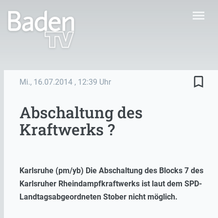
menu
bookmark_border
Mi., 16.07.2014
, 12:39 Uhr
Abschaltung des
Kraftwerks ?
Karlsruhe (pm/yb) Die Abschaltung des Blocks 7 des
Karlsruher Rheindampfkraftwerks ist laut dem SPD-
Landtagsabgeordneten Stober nicht möglich.