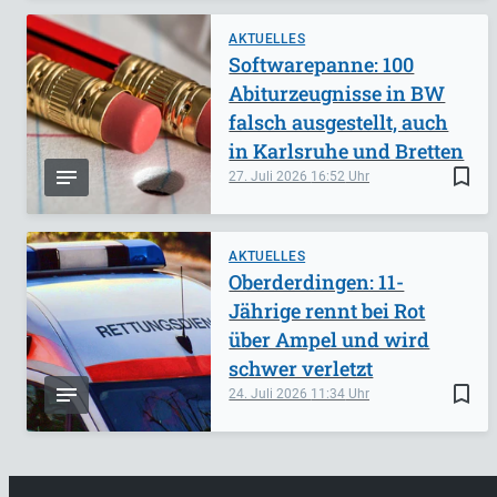
AKTUELLES
Softwarepanne: 100
Abiturzeugnisse in BW
falsch ausgestellt, auch
in Karlsruhe und Bretten
bookmark_border
27. Juli 2026
16:52
AKTUELLES
Oberderdingen: 11-
Jährige rennt bei Rot
über Ampel und wird
schwer verletzt
bookmark_border
24. Juli 2026
11:34