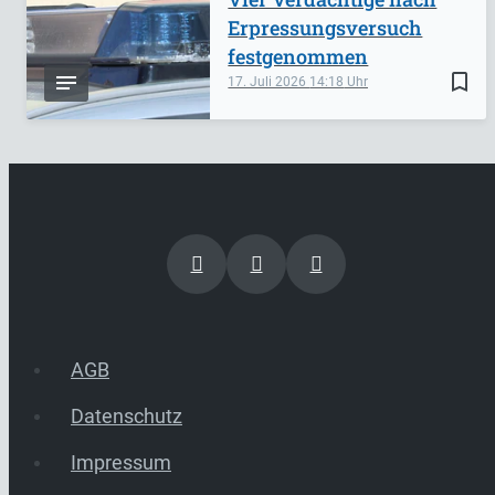
Erpressungsversuch
festgenommen
bookmark_border
17. Juli 2026
14:18
AGB
Datenschutz
Impressum