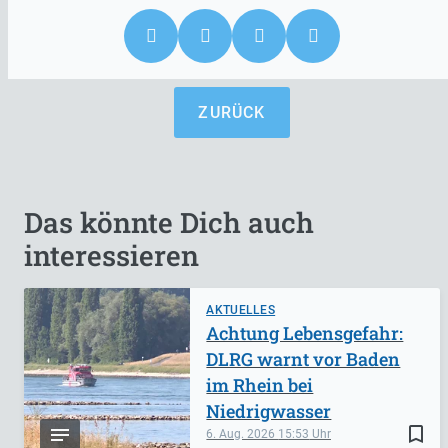
ZURÜCK
Das könnte Dich auch
interessieren
AKTUELLES
Achtung Lebensgefahr:
DLRG warnt vor Baden
im Rhein bei
Niedrigwasser
bookmark_border
6. Aug. 2026
15:53