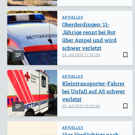
AKTUELLES
Oberderdingen: 11-
Jährige rennt bei Rot
über Ampel und wird
schwer verletzt
bookmark_border
24. Juli 2026
11:34
AKTUELLES
Kleintransporter-Fahrer
bei Unfall auf A5 schwer
verletzt
bookmark_border
23. Juli 2026
10:26
AKTUELLES
Vier Verdächtige nach