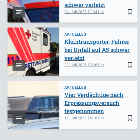
schwer verletzt
bookmark_border
24. Juli 2026
11:34
AKTUELLES
Kleintransporter-Fahrer
bei Unfall auf A5 schwer
verletzt
bookmark_border
23. Juli 2026
10:26
AKTUELLES
Vier Verdächtige nach
Erpressungsversuch
festgenommen
bookmark_border
17. Juli 2026
14:18