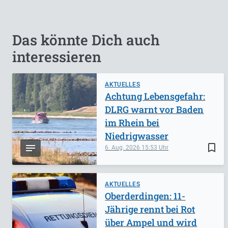
Das könnte Dich auch
interessieren
AKTUELLES
Achtung Lebensgefahr:
DLRG warnt vor Baden
im Rhein bei
Niedrigwasser
bookmark_border
6. Aug. 2026
15:53
AKTUELLES
Oberderdingen: 11-
Jährige rennt bei Rot
über Ampel und wird