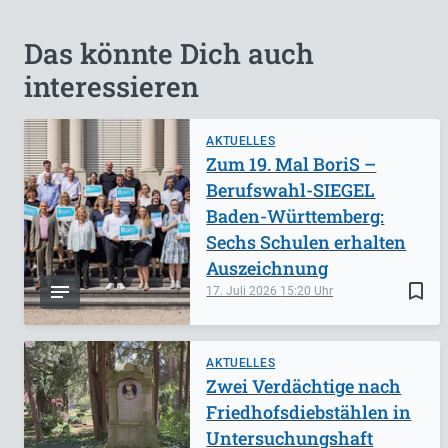
Das könnte Dich auch
interessieren
AKTUELLES
Zum 19. Mal BoriS –
Berufswahl-SIEGEL
Baden-Württemberg:
Sechs Schulen erhalten
Auszeichnung
bookmark_border
17. Juli 2026
15:20
AKTUELLES
Zwei Verdächtige nach
Friedhofsdiebstählen in
Untersuchungshaft