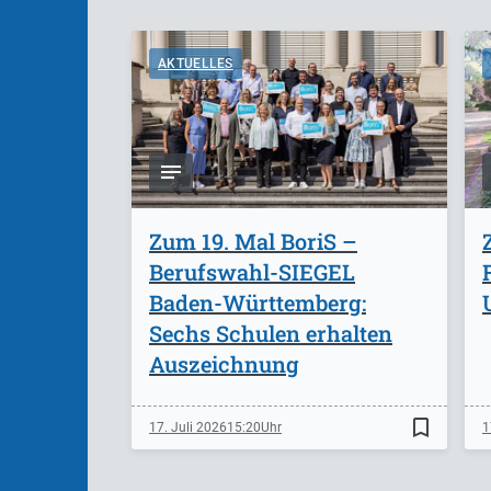
AKTUELLES
Zum 19. Mal BoriS –
Berufswahl-SIEGEL
Baden-Württemberg:
Sechs Schulen erhalten
Auszeichnung
bookmark_border
17. Juli 2026
15:20
1