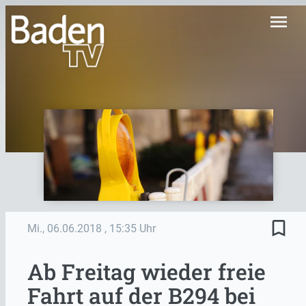
menu
bookmark_border
Mi., 06.06.2018
, 15:35 Uhr
Ab Freitag wieder freie
Fahrt auf der B294 bei