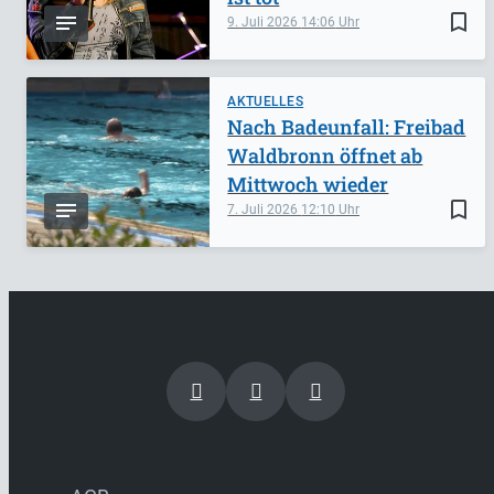
bookmark_border
9. Juli 2026
14:06
AKTUELLES
Nach Badeunfall: Freibad
Waldbronn öffnet ab
Mittwoch wieder
bookmark_border
7. Juli 2026
12:10