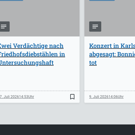
Zwei Verdächtige nach
Konzert in Karl
Friedhofsdiebstählen in
abgesagt: Bonnie
Untersuchungshaft
tot
bookmark_border
7. Juli 2026
14:53
9. Juli 2026
14:06