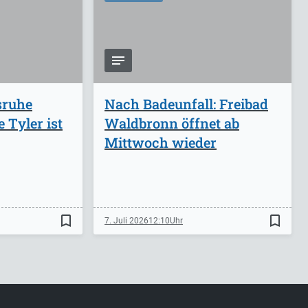
sruhe
Nach Badeunfall: Freibad
 Tyler ist
Waldbronn öffnet ab
Mittwoch wieder
bookmark_border
bookmark_border
7. Juli 2026
12:10