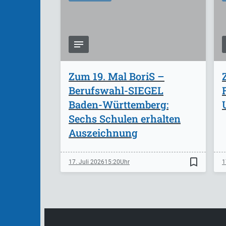
Zum 19. Mal BoriS –
Berufswahl-SIEGEL
Baden-Württemberg:
Sechs Schulen erhalten
Auszeichnung
bookmark_border
17. Juli 2026
15:20
1