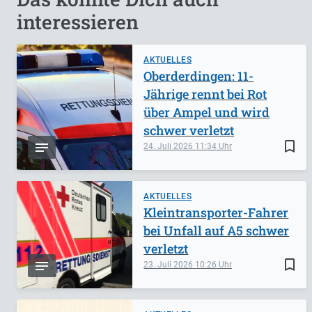
interessieren
AKTUELLES
Oberderdingen: 11-
Jährige rennt bei Rot
über Ampel und wird
schwer verletzt
bookmark_border
24. Juli 2026
11:34
AKTUELLES
Kleintransporter-Fahrer
bei Unfall auf A5 schwer
verletzt
bookmark_border
23. Juli 2026
10:26