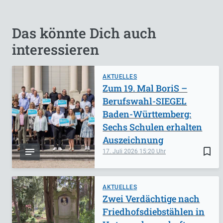
Das könnte Dich auch
interessieren
AKTUELLES
Zum 19. Mal BoriS –
Berufswahl-SIEGEL
Baden-Württemberg:
Sechs Schulen erhalten
Auszeichnung
bookmark_border
17. Juli 2026
15:20
AKTUELLES
Zwei Verdächtige nach
Friedhofsdiebstählen in