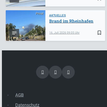
Privat
AKTUELLES
Brand im Rheinhafen
bookmark_border
16. Juli 2026
09:05
AGB
Datenschutz