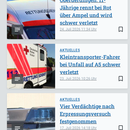
Jährige rennt bei Rot
über Ampel und wird
schwer verletzt
bookmark_border
24. Juli 2026
11:34
AKTUELLES
Kleintransporter-Fahrer
bei Unfall auf A5 schwer
verletzt
bookmark_border
23. Juli 2026
10:26
AKTUELLES
Vier Verdächtige nach
Erpressungsversuch
festgenommen
bookmark_border
17. Juli 2026
14:18