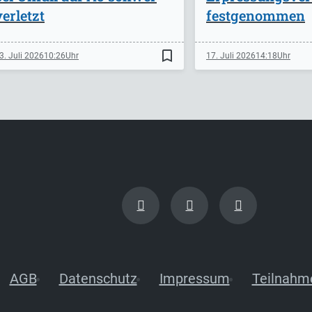
verletzt
festgenommen
bookmark_border
3. Juli 2026
10:26
17. Juli 2026
14:18
AGB
Datenschutz
Impressum
Teilnahm