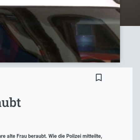
bookmark_border
aubt
 alte Frau beraubt. Wie die Polizei mitteilte,