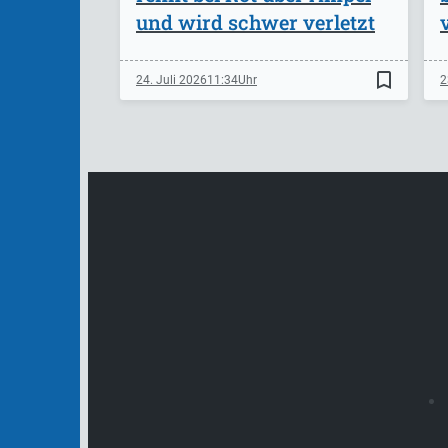
und wird schwer verletzt
bookmark_border
24. Juli 2026
11:34
2