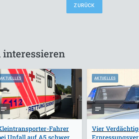
ZURÜCK
 interessieren
AKTUELLES
AKTUELLES
Kleintransporter-Fahrer
Vier Verdächti
bei Unfall auf A5 schwer
Erpressungsve