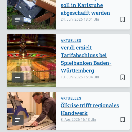
soll in Karlsruhe
abgeschafft werden
bookmark_border
24. Juni 2026
13:01
AKTUELLES
ver.di erzielt
Tarifabschluss bei
Spielbanken Baden-
Württemberg
bookmark_border
10. Juni 2026
15:34
AKTUELLES
Ölkrise trifft regionales
Handwerk
bookmark_border
8. Apr. 2026
16:13