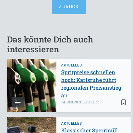
ZURÜCK
Das könnte Dich auch
interessieren
AKTUELLES
Spritpreise schnellen
hoch: Karlsruhe führt
regionalen Preisanstieg
an
bookmark_border
24. Juli 2026
11:32
AKTUELLES
Klassischer Sperrmüll