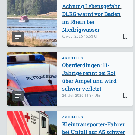
Achtung Lebensgefahr:
DLRG warnt vor Baden
im Rhein bei
Niedrigwasser
bookmark_border
6. Aug. 2026
15:53
AKTUELLES
Oberderdingen: 11-
Jährige rennt bei Rot
über Ampel und wird
schwer verletzt
bookmark_border
24. Juli 2026
11:34
AKTUELLES
Kleintransporter-Fahrer
bei Unfall auf A5 schwer