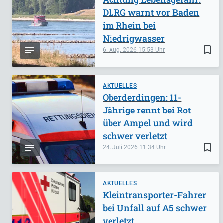
DLRG warnt vor Baden
im Rhein bei
Niedrigwasser
bookmark_border
6. Aug. 2026
15:53
AKTUELLES
Oberderdingen: 11-
Jährige rennt bei Rot
über Ampel und wird
schwer verletzt
bookmark_border
24. Juli 2026
11:34
AKTUELLES
Kleintransporter-Fahrer
bei Unfall auf A5 schwer
verletzt