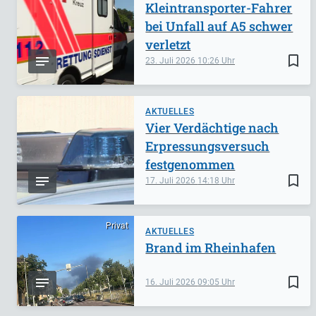
Kleintransporter-Fahrer
bei Unfall auf A5 schwer
verletzt
bookmark_border
23. Juli 2026
10:26
AKTUELLES
Vier Verdächtige nach
Erpressungsversuch
festgenommen
bookmark_border
17. Juli 2026
14:18
Privat
AKTUELLES
Brand im Rheinhafen
bookmark_border
16. Juli 2026
09:05