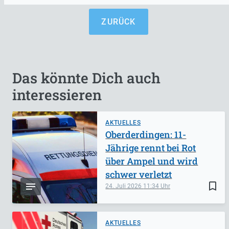
ZURÜCK
Das könnte Dich auch
interessieren
AKTUELLES
Oberderdingen: 11-
Jährige rennt bei Rot
über Ampel und wird
schwer verletzt
bookmark_border
24. Juli 2026
11:34
AKTUELLES