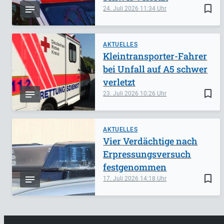
bookmark_border
24. Juli 2026
11:34
AKTUELLES
Kleintransporter-Fahrer
bei Unfall auf A5 schwer
verletzt
bookmark_border
23. Juli 2026
10:26
AKTUELLES
Vier Verdächtige nach
Erpressungsversuch
festgenommen
bookmark_border
17. Juli 2026
14:18