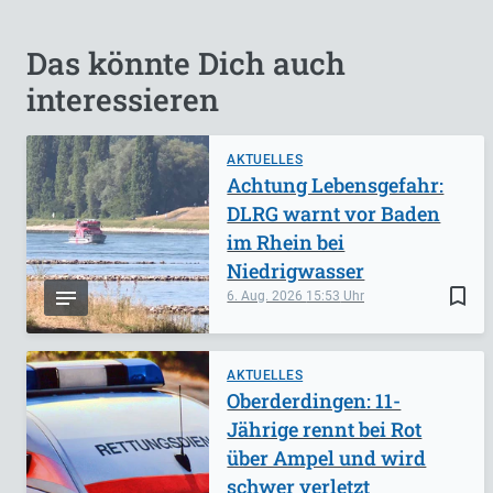
Das könnte Dich auch
interessieren
AKTUELLES
Achtung Lebensgefahr:
DLRG warnt vor Baden
im Rhein bei
Niedrigwasser
bookmark_border
6. Aug. 2026
15:53
AKTUELLES
Oberderdingen: 11-
Jährige rennt bei Rot
über Ampel und wird
schwer verletzt