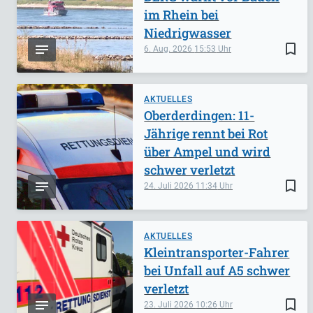
im Rhein bei
Niedrigwasser
bookmark_border
6. Aug. 2026
15:53
AKTUELLES
Oberderdingen: 11-
Jährige rennt bei Rot
über Ampel und wird
schwer verletzt
bookmark_border
24. Juli 2026
11:34
AKTUELLES
Kleintransporter-Fahrer
bei Unfall auf A5 schwer
verletzt
bookmark_border
23. Juli 2026
10:26