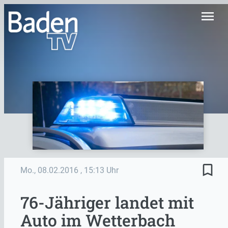
menu
bookmark_border
Mo., 08.02.2016
, 15:13 Uhr
76-Jähriger landet mit
Auto im Wetterbach