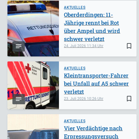
AKTUELLES
Oberderdingen: 11-
Jährige rennt bei Rot
über Ampel und wird
schwer verletzt
bookmark_border
24. Juli 2026
11:34
AKTUELLES
Kleintransporter-Fahrer
bei Unfall auf A5 schwer
verletzt
bookmark_border
23. Juli 2026
10:26
AKTUELLES
Vier Verdächtige nach
Erpressungsversuch