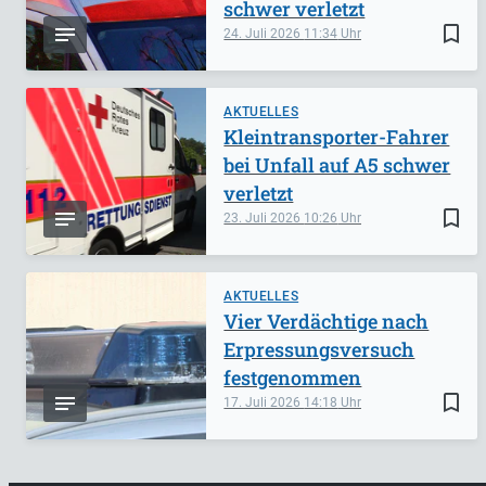
schwer verletzt
bookmark_border
24. Juli 2026
11:34
AKTUELLES
Kleintransporter-Fahrer
bei Unfall auf A5 schwer
verletzt
bookmark_border
23. Juli 2026
10:26
AKTUELLES
Vier Verdächtige nach
Erpressungsversuch
festgenommen
bookmark_border
17. Juli 2026
14:18