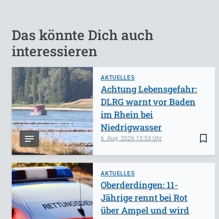
Das könnte Dich auch
interessieren
AKTUELLES
Achtung Lebensgefahr:
DLRG warnt vor Baden
im Rhein bei
Niedrigwasser
bookmark_border
6. Aug. 2026
15:53
AKTUELLES
Oberderdingen: 11-
Jährige rennt bei Rot
über Ampel und wird