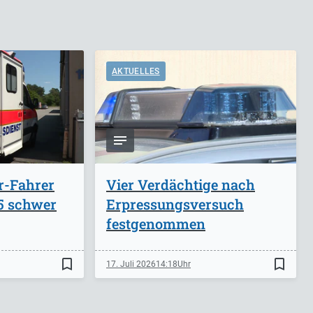
AKTUELLES
r-Fahrer
Vier Verdächtige nach
A5 schwer
Erpressungsversuch
festgenommen
bookmark_border
bookmark_border
17. Juli 2026
14:18