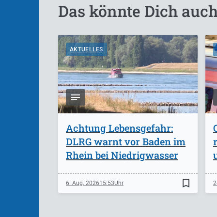
Das könnte Dich auch
AKTUELLES
Achtung Lebensgefahr:
DLRG warnt vor Baden im
Rhein bei Niedrigwasser
bookmark_border
6. Aug. 2026
15:53
2