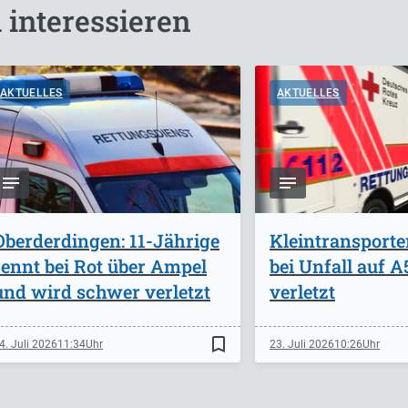
 interessieren
AKTUELLES
AKTUELLES
Oberderdingen: 11-Jährige
Kleintransporte
rennt bei Rot über Ampel
bei Unfall auf 
und wird schwer verletzt
verletzt
bookmark_border
4. Juli 2026
11:34
23. Juli 2026
10:26