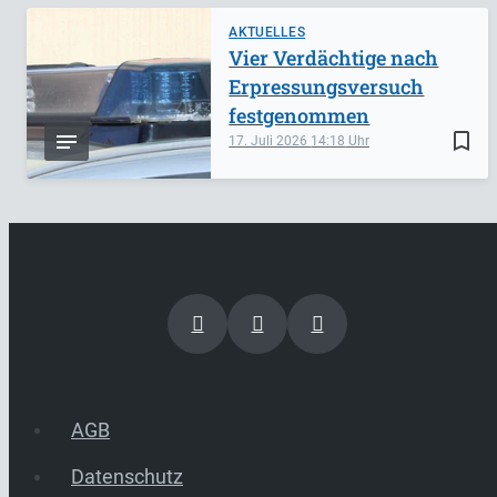
AKTUELLES
Vier Verdächtige nach
Erpressungsversuch
festgenommen
bookmark_border
17. Juli 2026
14:18
AGB
Datenschutz