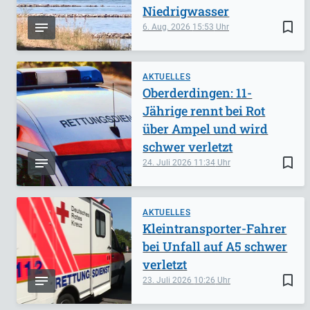
Niedrigwasser
bookmark_border
6. Aug. 2026
15:53
AKTUELLES
Oberderdingen: 11-
Jährige rennt bei Rot
über Ampel und wird
schwer verletzt
bookmark_border
24. Juli 2026
11:34
AKTUELLES
Kleintransporter-Fahrer
bei Unfall auf A5 schwer
verletzt
bookmark_border
23. Juli 2026
10:26