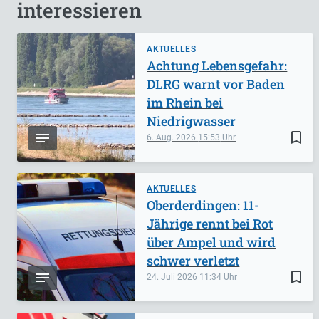
interessieren
AKTUELLES
Achtung Lebensgefahr:
DLRG warnt vor Baden
im Rhein bei
Niedrigwasser
bookmark_border
6. Aug. 2026
15:53
AKTUELLES
Oberderdingen: 11-
Jährige rennt bei Rot
über Ampel und wird
schwer verletzt
bookmark_border
24. Juli 2026
11:34