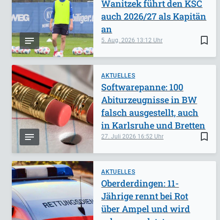
Wanitzek führt den KSC
auch 2026/27 als Kapitän
an
bookmark_border
5. Aug. 2026
13:12
AKTUELLES
Softwarepanne: 100
Abiturzeugnisse in BW
falsch ausgestellt, auch
in Karlsruhe und Bretten
bookmark_border
27. Juli 2026
16:52
AKTUELLES
Oberderdingen: 11-
Jährige rennt bei Rot
über Ampel und wird