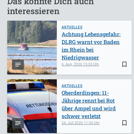
Das könnte Dich auch
interessieren
AKTUELLES
Achtung Lebensgefahr:
DLRG warnt vor Baden
im Rhein bei
Niedrigwasser
bookmark_border
6. Aug. 2026
15:53
AKTUELLES
Oberderdingen: 11-
Jährige rennt bei Rot
über Ampel und wird
schwer verletzt
bookmark_border
24. Juli 2026
11:34