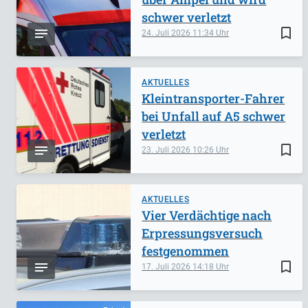
schwer verletzt
bookmark_border
24. Juli 2026
11:34
AKTUELLES
Kleintransporter-Fahrer
bei Unfall auf A5 schwer
verletzt
bookmark_border
23. Juli 2026
10:26
AKTUELLES
Vier Verdächtige nach
Erpressungsversuch
festgenommen
bookmark_border
17. Juli 2026
14:18