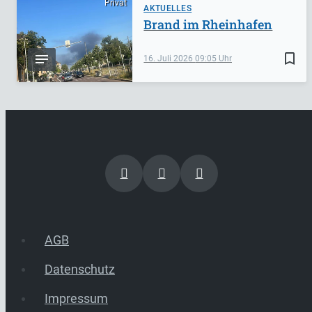
Privat
AKTUELLES
Brand im Rheinhafen
bookmark_border
16. Juli 2026
09:05
AGB
Datenschutz
Impressum