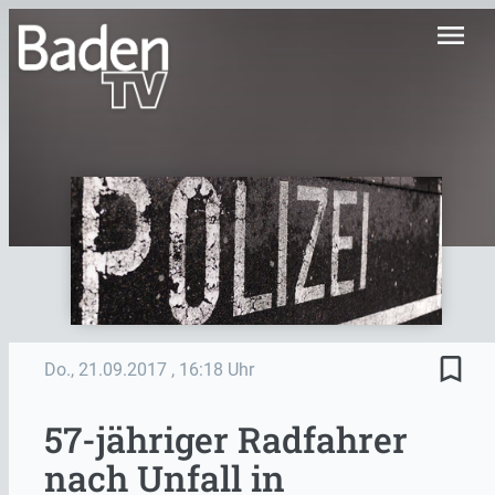
menu
bookmark_border
Do., 21.09.2017
, 16:18 Uhr
57-jähriger Radfahrer
nach Unfall in