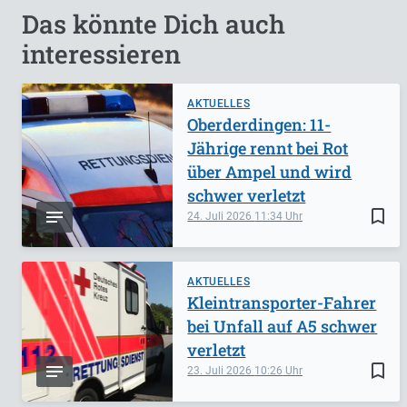
Das könnte Dich auch
interessieren
AKTUELLES
Oberderdingen: 11-
Jährige rennt bei Rot
über Ampel und wird
schwer verletzt
bookmark_border
24. Juli 2026
11:34
AKTUELLES
Kleintransporter-Fahrer
bei Unfall auf A5 schwer
verletzt
bookmark_border
23. Juli 2026
10:26