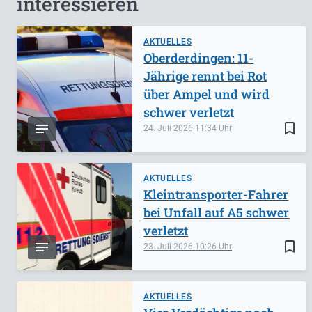
interessieren
AKTUELLES
Oberderdingen: 11-
Jährige rennt bei Rot
über Ampel und wird
schwer verletzt
bookmark_border
24. Juli 2026
11:34
AKTUELLES
Kleintransporter-Fahrer
bei Unfall auf A5 schwer
verletzt
bookmark_border
23. Juli 2026
10:26
AKTUELLES