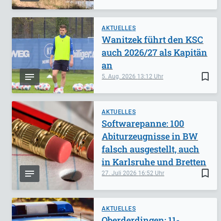
AKTUELLES
Wanitzek führt den KSC
auch 2026/27 als Kapitän
an
bookmark_border
5. Aug. 2026
13:12
AKTUELLES
Softwarepanne: 100
Abiturzeugnisse in BW
falsch ausgestellt, auch
in Karlsruhe und Bretten
bookmark_border
27. Juli 2026
16:52
AKTUELLES
Oberderdingen: 11-