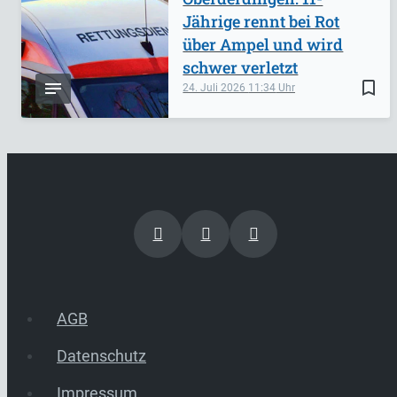
Jährige rennt bei Rot
über Ampel und wird
schwer verletzt
bookmark_border
24. Juli 2026
11:34
AGB
Datenschutz
Impressum