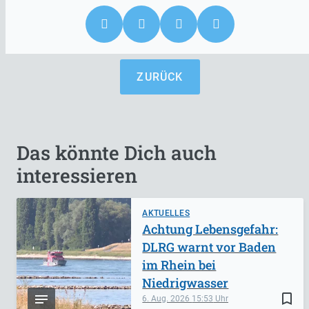
ZURÜCK
Das könnte Dich auch
interessieren
AKTUELLES
Achtung Lebensgefahr:
DLRG warnt vor Baden
im Rhein bei
Niedrigwasser
bookmark_border
6. Aug. 2026
15:53