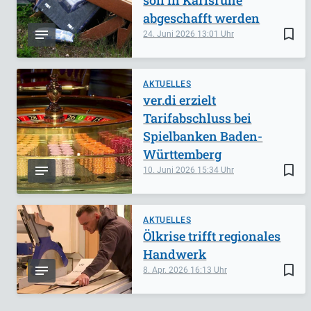
abgeschafft werden
bookmark_border
24. Juni 2026
13:01
AKTUELLES
ver.di erzielt
Tarifabschluss bei
Spielbanken Baden-
Württemberg
bookmark_border
10. Juni 2026
15:34
AKTUELLES
Ölkrise trifft regionales
Handwerk
bookmark_border
8. Apr. 2026
16:13