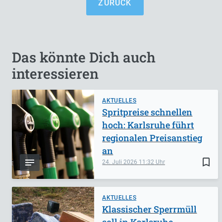
ZURÜCK
Das könnte Dich auch
interessieren
AKTUELLES
Spritpreise schnellen
hoch: Karlsruhe führt
regionalen Preisanstieg
an
bookmark_border
24. Juli 2026
11:32
AKTUELLES
Klassischer Sperrmüll
soll in Karlsruhe