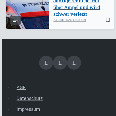
Jährige rennt bei Rot
über Ampel und wird
schwer verletzt
bookmark_border
24. Juli 2026
11:34
AGB
Datenschutz
Impressum