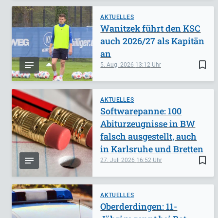
AKTUELLES
Wanitzek führt den KSC
auch 2026/27 als Kapitän
an
bookmark_border
5. Aug. 2026
13:12
AKTUELLES
Softwarepanne: 100
Abiturzeugnisse in BW
falsch ausgestellt, auch
in Karlsruhe und Bretten
bookmark_border
27. Juli 2026
16:52
AKTUELLES
Oberderdingen: 11-