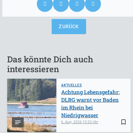
ZURÜCK
Das könnte Dich auch
interessieren
AKTUELLES
Achtung Lebensgefahr:
DLRG warnt vor Baden
im Rhein bei
Niedrigwasser
bookmark_border
6. Aug. 2026
15:53