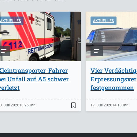
AKTUELLES
AKTUELLES
Kleintransporter-Fahrer
Vier Verdächti
bei Unfall auf A5 schwer
Erpressungsve
verletzt
festgenommen
bookmark_border
3. Juli 2026
10:26
17. Juli 2026
14:18