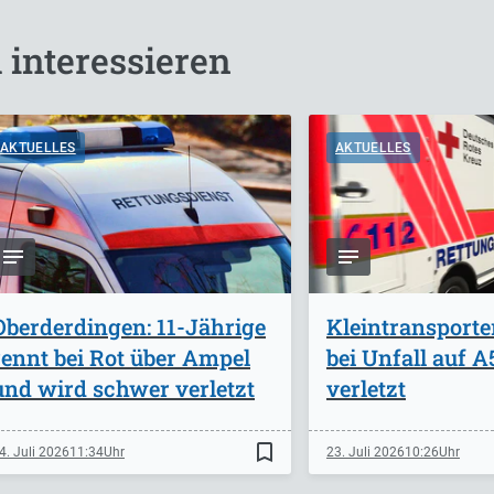
 interessieren
AKTUELLES
AKTUELLES
Oberderdingen: 11-Jährige
Kleintransporte
rennt bei Rot über Ampel
bei Unfall auf 
und wird schwer verletzt
verletzt
bookmark_border
4. Juli 2026
11:34
23. Juli 2026
10:26