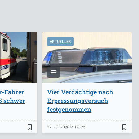
AKTUELLES
r-Fahrer
Vier Verdächtige nach
A5 schwer
Erpressungsversuch
festgenommen
bookmark_border
bookmark_border
17. Juli 2026
14:18