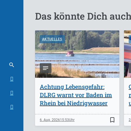
Das könnte Dich auch
AKTUELLES
Achtung Lebensgefahr:
DLRG warnt vor Baden im
Rhein bei Niedrigwasser
bookmark_border
6. Aug. 2026
15:53
2