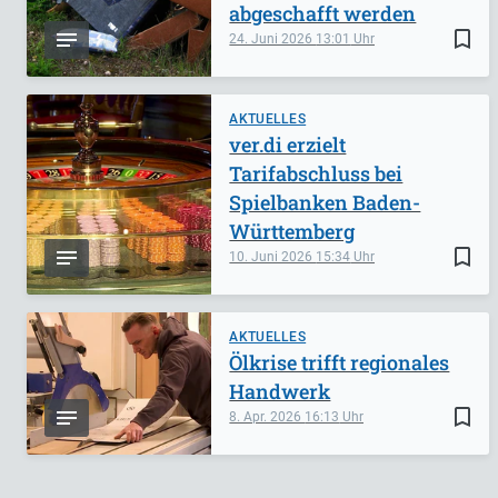
abgeschafft werden
bookmark_border
24. Juni 2026
13:01
AKTUELLES
ver.di erzielt
Tarifabschluss bei
Spielbanken Baden-
Württemberg
bookmark_border
10. Juni 2026
15:34
AKTUELLES
Ölkrise trifft regionales
Handwerk
bookmark_border
8. Apr. 2026
16:13