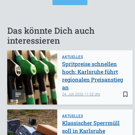
Das könnte Dich auch
interessieren
AKTUELLES
Spritpreise schnellen
hoch: Karlsruhe führt
regionalen Preisanstieg
an
bookmark_border
24. Juli 2026
11:32
AKTUELLES
Klassischer Sperrmüll
soll in Karlsruhe