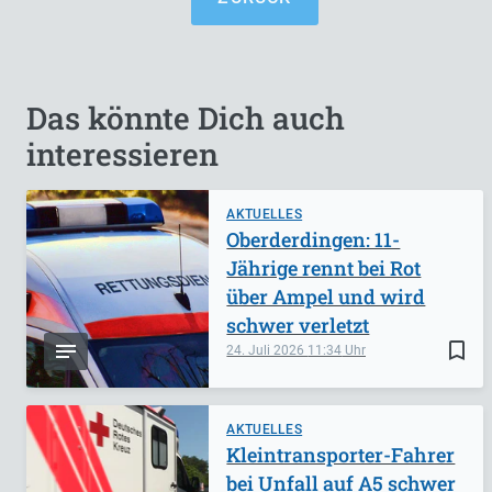
Das könnte Dich auch
interessieren
AKTUELLES
Oberderdingen: 11-
Jährige rennt bei Rot
über Ampel und wird
schwer verletzt
bookmark_border
24. Juli 2026
11:34
AKTUELLES
Kleintransporter-Fahrer
bei Unfall auf A5 schwer