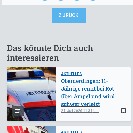
ZURÜCK
Das könnte Dich auch
interessieren
AKTUELLES
Oberderdingen: 11-
Jährige rennt bei Rot
über Ampel und wird
schwer verletzt
bookmark_border
24. Juli 2026
11:34
AKTUELLES