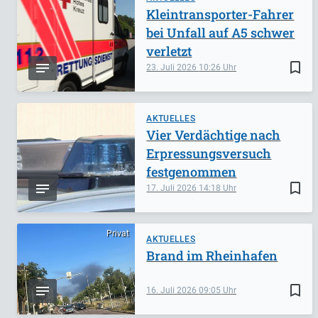
Kleintransporter-Fahrer
bei Unfall auf A5 schwer
verletzt
bookmark_border
23. Juli 2026
10:26
AKTUELLES
Vier Verdächtige nach
Erpressungsversuch
festgenommen
bookmark_border
17. Juli 2026
14:18
Privat
AKTUELLES
Brand im Rheinhafen
bookmark_border
16. Juli 2026
09:05