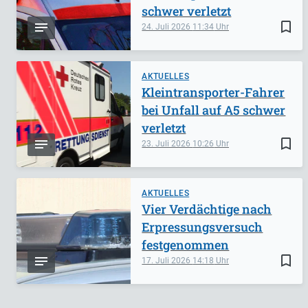
schwer verletzt
bookmark_border
24. Juli 2026
11:34
AKTUELLES
Kleintransporter-Fahrer
bei Unfall auf A5 schwer
verletzt
bookmark_border
23. Juli 2026
10:26
AKTUELLES
Vier Verdächtige nach
Erpressungsversuch
festgenommen
bookmark_border
17. Juli 2026
14:18