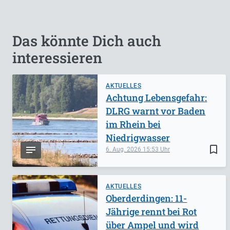
Das könnte Dich auch
interessieren
AKTUELLES
Achtung Lebensgefahr:
DLRG warnt vor Baden
im Rhein bei
Niedrigwasser
bookmark_border
6. Aug. 2026
15:53
AKTUELLES
Oberderdingen: 11-
Jährige rennt bei Rot
über Ampel und wird