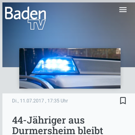
menu
bookmark_border
Di., 11.07.2017
, 17:35 Uhr
44-Jähriger aus
Durmersheim bleibt