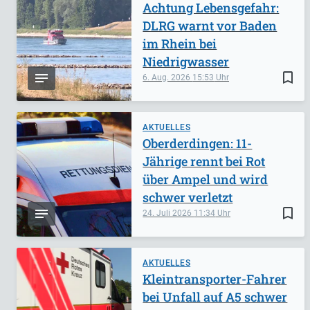
Achtung Lebensgefahr:
DLRG warnt vor Baden
im Rhein bei
Niedrigwasser
bookmark_border
6. Aug. 2026
15:53
AKTUELLES
Oberderdingen: 11-
Jährige rennt bei Rot
über Ampel und wird
schwer verletzt
bookmark_border
24. Juli 2026
11:34
AKTUELLES
Kleintransporter-Fahrer
bei Unfall auf A5 schwer