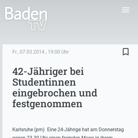
menu
bookmark_border
Fr., 07.03.2014
, 19:00 Uhr
42-Jähriger bei
Studentinnen
eingebrochen und
festgenommen
Karlsruhe (pm) Eine 24-Jährige hat am Donnerstag
gegen 23.30 Uhr einen fremden Mann in ihrem