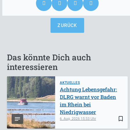
ZURÜCK
Das könnte Dich auch
interessieren
AKTUELLES
Achtung Lebensgefahr:
DLRG warnt vor Baden
im Rhein bei
Niedrigwasser
bookmark_border
6. Aug. 2026
15:53