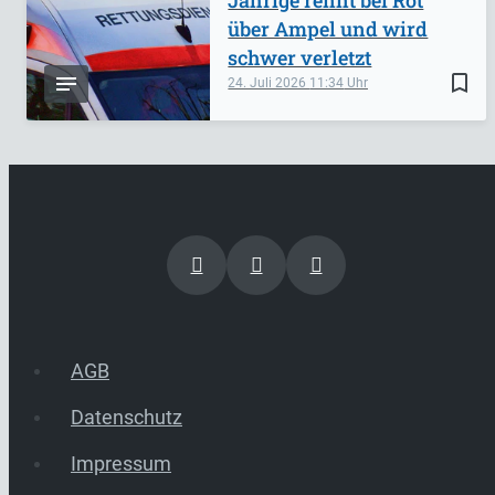
über Ampel und wird
schwer verletzt
bookmark_border
24. Juli 2026
11:34
AGB
Datenschutz
Impressum