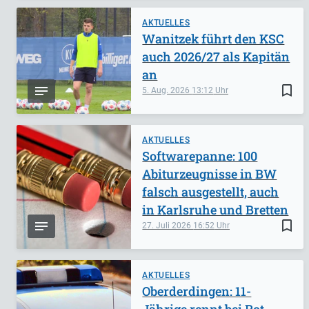
AKTUELLES
Wanitzek führt den KSC
auch 2026/27 als Kapitän
an
bookmark_border
5. Aug. 2026
13:12
AKTUELLES
Softwarepanne: 100
Abiturzeugnisse in BW
falsch ausgestellt, auch
in Karlsruhe und Bretten
bookmark_border
27. Juli 2026
16:52
AKTUELLES
Oberderdingen: 11-
Jährige rennt bei Rot