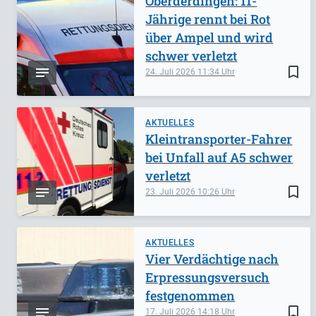
Oberderdingen: 11-
Jährige rennt bei Rot
über Ampel und wird
schwer verletzt
bookmark_border
24. Juli 2026
11:34
AKTUELLES
Kleintransporter-Fahrer
bei Unfall auf A5 schwer
verletzt
bookmark_border
23. Juli 2026
10:26
AKTUELLES
Vier Verdächtige nach
Erpressungsversuch
festgenommen
bookmark_border
17. Juli 2026
14:18