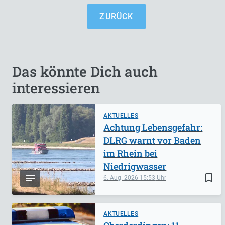
ZURÜCK
Das könnte Dich auch
interessieren
AKTUELLES
Achtung Lebensgefahr:
DLRG warnt vor Baden
im Rhein bei
Niedrigwasser
bookmark_border
6. Aug. 2026
15:53
AKTUELLES