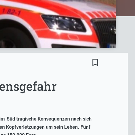
bookmark_border
bensgefahr
heim-Süd tragische Konsequenzen nach sich
ren Kopfverletzungen um sein Leben. Fünf