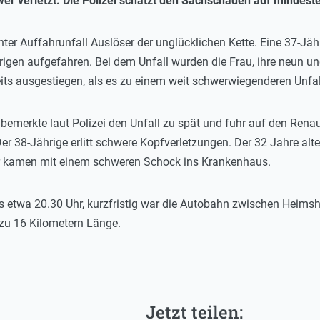
wer verletzt. Die Polizei schätzt den Sachschaden auf mindest
ter Auffahrunfall Auslöser der unglücklichen Kette. Eine 37-Jäh
gen aufgefahren. Bei dem Unfall wurden die Frau, ihre neun und
bereits ausgestiegen, als es zu einem weit schwerwiegenderen Unfa
 bemerkte laut Polizei den Unfall zu spät und fuhr auf den Rena
 Der 38-Jährige erlitt schwere Kopfverletzungen. Der 32 Jahre a
der kamen mit einem schweren Schock ins Krankenhaus.
s etwa 20.30 Uhr, kurzfristig war die Autobahn zwischen Heimsh
 zu 16 Kilometern Länge.