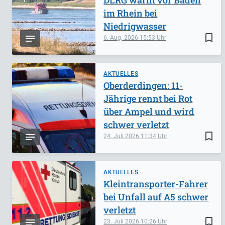
DLRG warnt vor Baden
im Rhein bei
Niedrigwasser
bookmark_border
6. Aug. 2026
15:53
AKTUELLES
Oberderdingen: 11-
Jährige rennt bei Rot
über Ampel und wird
schwer verletzt
bookmark_border
24. Juli 2026
11:34
AKTUELLES
Kleintransporter-Fahrer
bei Unfall auf A5 schwer
verletzt
bookmark_border
23. Juli 2026
10:26