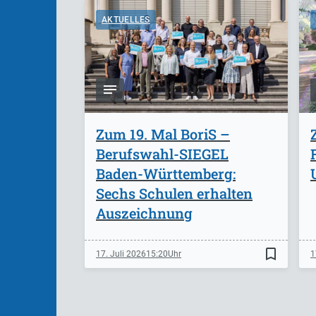
AKTUELLES
Zum 19. Mal BoriS –
Berufswahl-SIEGEL
Baden-Württemberg:
Sechs Schulen erhalten
Auszeichnung
bookmark_border
17. Juli 2026
15:20
1