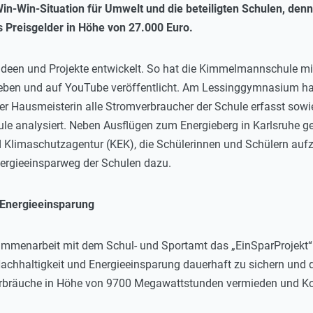
in-Win-Situation für Umwelt und die beteiligten Schulen, de
 Preisgelder in Höhe von 27.000 Euro.
 Ideen und Projekte entwickelt. So hat die Kimmelmannschule m
eben und auf YouTube veröffentlicht. Am Lessinggymnasium hat 
der Hausmeisterin alle Stromverbraucher der Schule erfasst so
hule analysiert. Neben Ausflügen zum Energieberg in Karlsruhe g
d Klimaschutzagentur (KEK), die Schülerinnen und Schülern aufze
ergieeinsparweg der Schulen dazu.
 Energieeinsparung
mmenarbeit mit dem Schul- und Sportamt das „EinSparProjekt“ a
Nachhaltigkeit und Energieeinsparung dauerhaft zu sichern und
rbräuche in Höhe von 9700 Megawattstunden vermieden und Kos