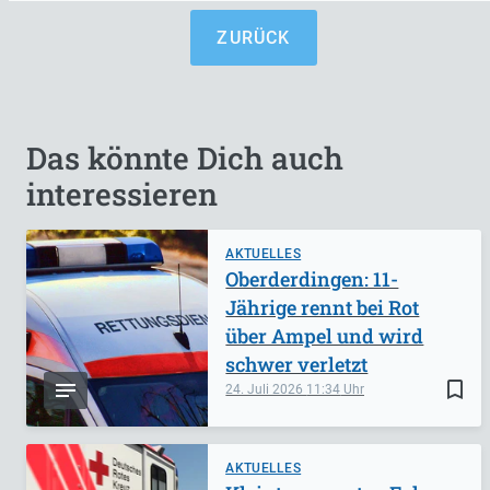
ZURÜCK
Das könnte Dich auch
interessieren
AKTUELLES
Oberderdingen: 11-
Jährige rennt bei Rot
über Ampel und wird
schwer verletzt
bookmark_border
24. Juli 2026
11:34
AKTUELLES