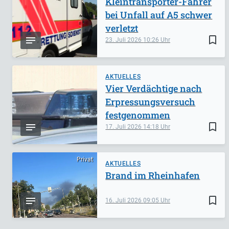
Kleintransporter-Fahrer
bei Unfall auf A5 schwer
verletzt
bookmark_border
23. Juli 2026
10:26
AKTUELLES
Vier Verdächtige nach
Erpressungsversuch
festgenommen
bookmark_border
17. Juli 2026
14:18
Privat
AKTUELLES
Brand im Rheinhafen
bookmark_border
16. Juli 2026
09:05