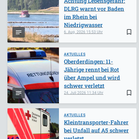
Achtung Lebensgefahr:
DLRG warnt vor Baden
im Rhein bei
Niedrigwasser
bookmark_border
6. Aug. 2026
15:53
AKTUELLES
Oberderdingen: 11-
Jährige rennt bei Rot
über Ampel und wird
schwer verletzt
bookmark_border
24. Juli 2026
11:34
AKTUELLES
Kleintransporter-Fahrer
bei Unfall auf A5 schwer
verletzt