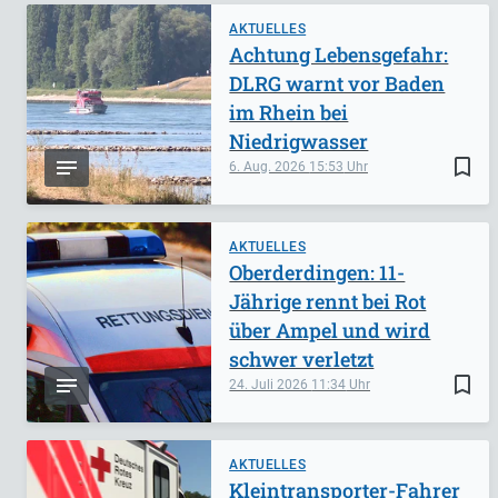
AKTUELLES
Achtung Lebensgefahr:
DLRG warnt vor Baden
im Rhein bei
Niedrigwasser
bookmark_border
6. Aug. 2026
15:53
AKTUELLES
Oberderdingen: 11-
Jährige rennt bei Rot
über Ampel und wird
schwer verletzt
bookmark_border
24. Juli 2026
11:34
AKTUELLES
Kleintransporter-Fahrer