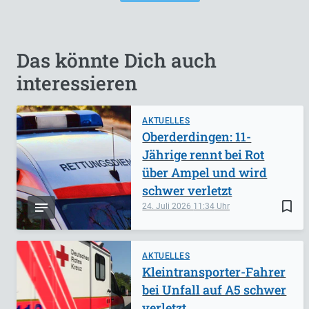
Das könnte Dich auch
interessieren
AKTUELLES
Oberderdingen: 11-
Jährige rennt bei Rot
über Ampel und wird
schwer verletzt
bookmark_border
24. Juli 2026
11:34
AKTUELLES
Kleintransporter-Fahrer
bei Unfall auf A5 schwer
verletzt