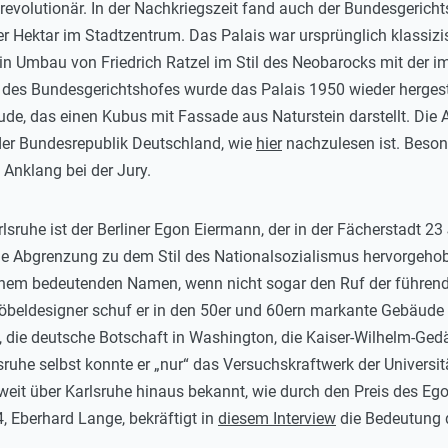
evolutionär. In der Nachkriegszeit fand auch der Bundesgerich
er Hektar im Stadtzentrum. Das Palais war ursprünglich klassizi
n Umbau von Friedrich Ratzel im Stil des Neobarocks mit der imp
des Bundesgerichtshofes wurde das Palais 1950 wieder hergeste
, das einen Kubus mit Fassade aus Naturstein darstellt. Die Arc
er Bundesrepublik Deutschland, wie
hier
nachzulesen ist. Beson
 Anklang bei der Jury.
rlsruhe ist der Berliner Egon Eiermann, der in der Fächerstadt 23
eine Abgrenzung zu dem Stil des Nationalsozialismus hervorgeho
einem bedeutenden Namen, wenn nicht sogar den Ruf der führende
Möbeldesigner schuf er in den 50er und 60ern markante Gebäude
, die deutsche Botschaft in Washington, die Kaiser-Wilhelm-G
ruhe selbst konnte er „nur“ das Versuchskraftwerk der Universit
t weit über Karlsruhe hinaus bekannt, wie durch den Preis des 
4, Eberhard Lange, bekräftigt in
diesem Interview
die Bedeutung d