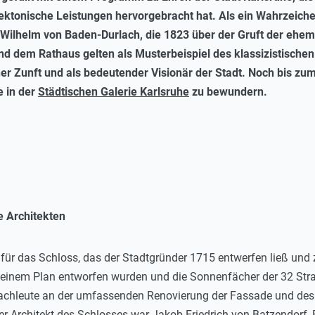
ktonische Leistungen hervorgebracht hat. Als ein Wahrzeichen 
Wilhelm von Baden-Durlach, die 1823 über der Gruft der ehem
und dem Rathaus gelten als Musterbeispiel des klassizistische
er Zunft und als bedeutender Visionär der Stadt. Noch bis zum
e in der
Städtischen Galerie Karlsruhe
zu bewundern.
e Architekten
 für das Schloss, das der Stadtgründer 1715 entwerfen ließ und
mit einem Plan entworfen wurden und die Sonnenfächer der 32 Str
Fachleute an der umfassenden Renovierung der Fassade und des
er Architekt des Schlosses war Jakob Friedrich von Batzendorf, 