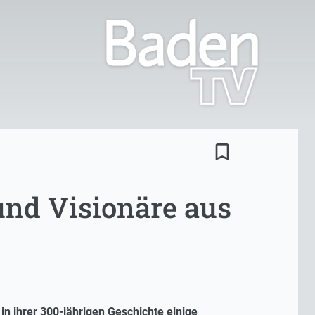
bookmark_border
und Visionäre aus
in ihrer 300-jährigen Geschichte einige