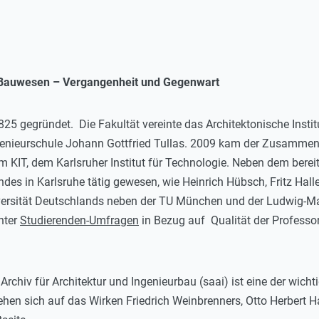
nd Bauwesen – Vergangenheit und Gegenwart
825 gegründet. Die Fakultät vereinte das Architektonische Insti
genieurschule Johann Gottfried Tullas. 2009 kam der Zusammen
KIT, dem Karlsruher Institut für Technologie. Neben dem berei
es in Karlsruhe tätig gewesen, wie Heinrich Hübsch, Fritz Haller
versität Deutschlands neben der TU München und der Ludwig-Ma
unter
Studierenden-Umfragen
in Bezug auf Qualität der Professo
chiv für Architektur und Ingenieurbau (saai) ist eine der wic
ehen sich auf das Wirken Friedrich Weinbrenners, Otto Herbert