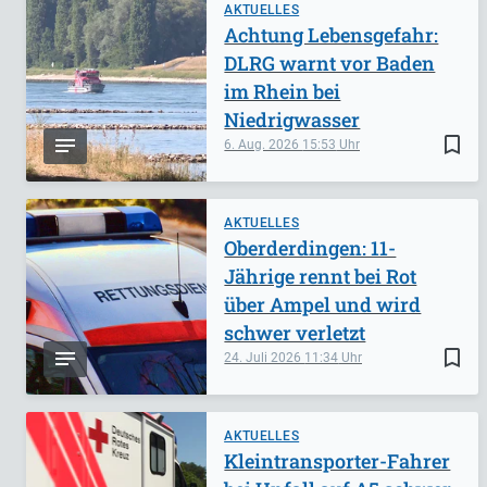
AKTUELLES
Achtung Lebensgefahr:
DLRG warnt vor Baden
im Rhein bei
Niedrigwasser
bookmark_border
6. Aug. 2026
15:53
AKTUELLES
Oberderdingen: 11-
Jährige rennt bei Rot
über Ampel und wird
schwer verletzt
bookmark_border
24. Juli 2026
11:34
AKTUELLES
Kleintransporter-Fahrer