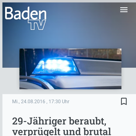
menu
bookmark_border
Mi., 24.08.2016
, 17:30 Uhr
29-Jähriger beraubt,
verprügelt und brutal