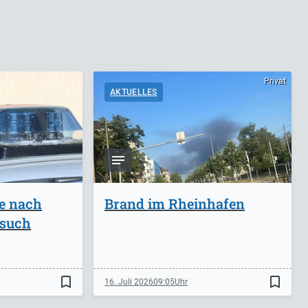
Privat
AKTUELLES
ge nach
Brand im Rheinhafen
rsuch
bookmark_border
bookmark_border
16. Juli 2026
09:05