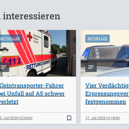
 interessieren
AKTUELLES
AKTUELLES
Kleintransporter-Fahrer
Vier Verdächti
bei Unfall auf A5 schwer
Erpressungsve
verletzt
festgenommen
bookmark_border
3. Juli 2026
10:26
17. Juli 2026
14:18